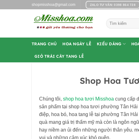
Bỏ
shopmisshoa@gmail.com
ZALO TƯ VẤN: 0398 864 728
qua
nội
Tìm
dung
kiếm:
TRANG CHỦ
HOA NGÀY LỄ
KIỂU DÁNG
HO
GIỎ TRÁI CÂY TANG LỄ
Shop Hoa Tươ
Chúng tôi,
shop hoa tươi Misshoa
cung cấp d
sản phẩm tại shop hoa tươi phường Tân Hải 
điệp, hoa bó, hoa tang lễ tại phường Tân Hả
quà mang giá trị thẩm mỹ mà còn là ngôn ngữ 
hay niềm an ủi đến những người thân yêu. m
vui và những cảm xúc khó quên.