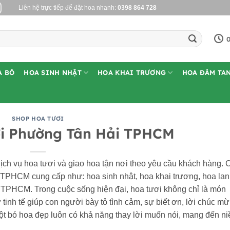
Liên hệ trực tiếp để đặt hoa nhanh:
0398 864 728
0
A BÓ
HOA SINH NHẬT
HOA KHAI TRƯƠNG
HOA ĐÁM TA
SHOP HOA TƯƠI
i Phường Tân Hải TPHCM
ịch vụ hoa tươi và giao hoa tận nơi theo yêu cầu khách hàng. 
TPHCM cung cấp như: hoa sinh nhật, hoa khai trương, hoa lan
i TPHCM. Trong cuộc sống hiện đại, hoa tươi không chỉ là món
tinh tế giúp con người bày tỏ tình cảm, sự biết ơn, lời chúc m
ột bó hoa đẹp luôn có khả năng thay lời muốn nói, mang đến n