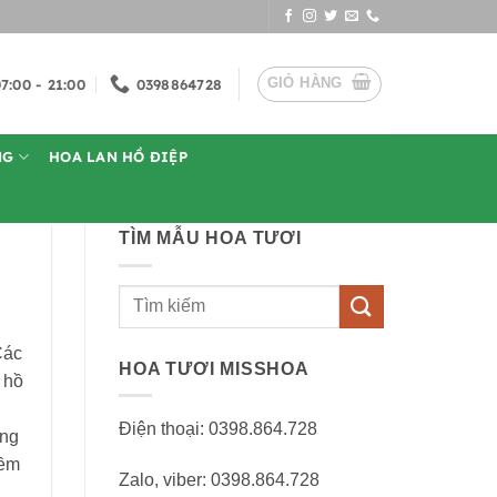
GIỎ HÀNG
7:00 - 21:00
0398864728
NG
HOA LAN HỒ ĐIỆP
TÌM MẪU HOA TƯƠI
Tìm
kiếm:
Các
HOA TƯƠI MISSHOA
 hồ
Điện thoại: 0398.864.728
ừng
iềm
Zalo, viber: 0398.864.728