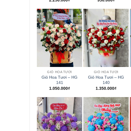
2.250.000
₫
950.000
₫
+
+
GIỎ HOA TƯƠI
GIỎ HOA TƯƠI
Giỏ Hoa Tươi – HG
Giỏ Hoa Tươi – HG
141
140
1.050.000
₫
1.350.000
₫