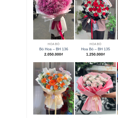
+
+
HOA BÓ
HOA BÓ
Bó Hoa – BH 136
Hoa Bó – BH 135
2.050.000
₫
1.250.000
₫
+
+