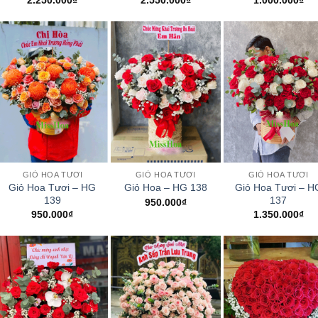
2.250.000
₫
2.550.000
₫
1.000.000
₫
+
+
+
GIỎ HOA TƯƠI
GIỎ HOA TƯƠI
GIỎ HOA TƯƠI
Giỏ Hoa Tươi – HG
Giỏ Hoa Tươi – H
Giỏ Hoa – HG 138
139
137
950.000
₫
950.000
₫
1.350.000
₫