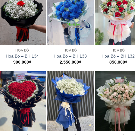
+
+
+
HOA BÓ
HOA BÓ
HOA BÓ
Hoa Bó – BH 134
Hoa Bó – BH 133
Hoa Bó – BH 132
900.000
₫
2.550.000
₫
850.000
₫
+
+
+