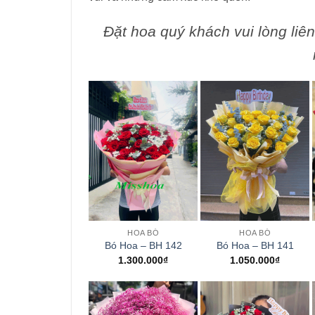
Đặt hoa quý khách vui lòng liê
+
+
HOA BÓ
HOA BÓ
Bó Hoa – BH 142
Bó Hoa – BH 141
1.300.000
₫
1.050.000
₫