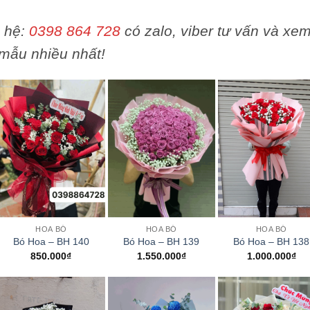
n hệ:
0398 864 728
có zalo, viber tư vấn và xe
mẫu nhiều nhất!
+
+
+
HOA BÓ
HOA BÓ
HOA BÓ
Bó Hoa – BH 140
Bó Hoa – BH 139
Bó Hoa – BH 138
850.000
₫
1.550.000
₫
1.000.000
₫