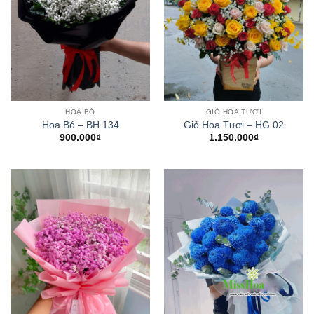
HOA BÓ
GIỎ HOA TƯƠI
Hoa Bó – BH 134
Giỏ Hoa Tươi – HG 02
900.000
₫
1.150.000
₫