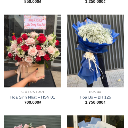
850.000
₫
1.250.000
₫
GIỎ HOA TƯƠI
HOA BÓ
Hoa Sinh Nhật – HSN 01
Hoa Bó – BH 125
700.000
₫
1.750.000
₫