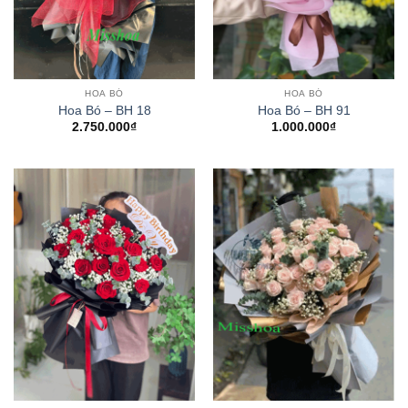
HOA BÓ
HOA BÓ
Hoa Bó – BH 18
Hoa Bó – BH 91
2.750.000
₫
1.000.000
₫