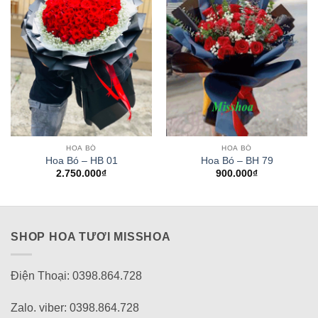
HOA BÓ
HOA BÓ
Hoa Bó – HB 01
Hoa Bó – BH 79
2.750.000
₫
900.000
₫
SHOP HOA TƯƠI MISSHOA
Điện Thoại: 0398.864.728
Zalo. viber: 0398.864.728