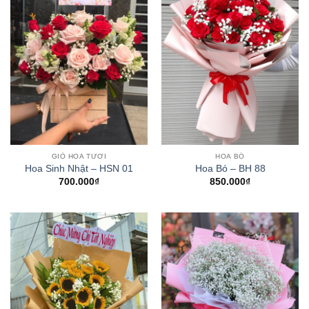
GIỎ HOA TƯƠI
HOA BÓ
Hoa Sinh Nhật – HSN 01
Hoa Bó – BH 88
700.000
₫
850.000
₫