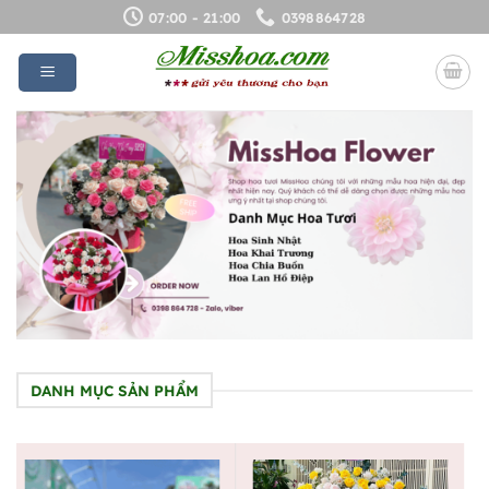
Bỏ
07:00 - 21:00
0398864728
qua
nội
dung
DANH MỤC SẢN PHẨM