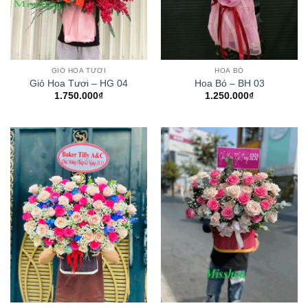
GIỎ HOA TƯƠI
HOA BÓ
Giỏ Hoa Tươi – HG 04
Hoa Bó – BH 03
1.750.000
₫
1.250.000
₫