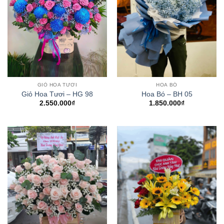
GIỎ HOA TƯƠI
HOA BÓ
Giỏ Hoa Tươi – HG 98
Hoa Bó – BH 05
2.550.000
₫
1.850.000
₫