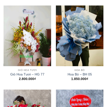
GIỎ HOA TƯƠI
HOA BÓ
Giỏ Hoa Tươi – HG 77
Hoa Bó – BH 05
2.800.000
₫
1.850.000
₫