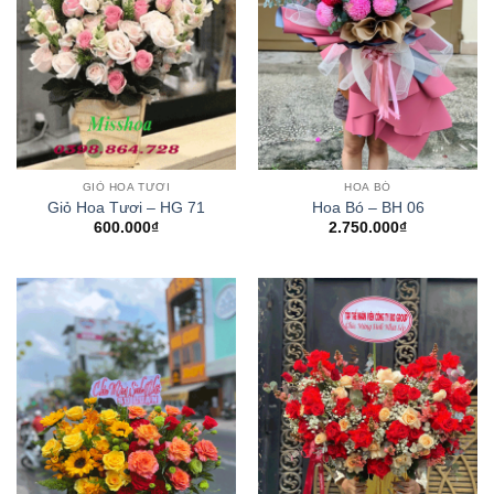
GIỎ HOA TƯƠI
HOA BÓ
Giỏ Hoa Tươi – HG 71
Hoa Bó – BH 06
600.000
₫
2.750.000
₫