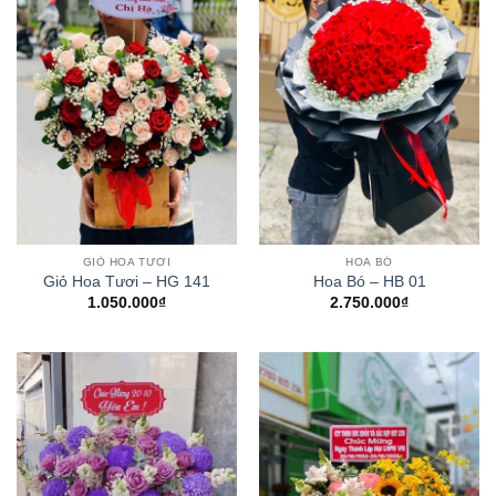
GIỎ HOA TƯƠI
HOA BÓ
Giỏ Hoa Tươi – HG 141
Hoa Bó – HB 01
1.050.000
₫
2.750.000
₫