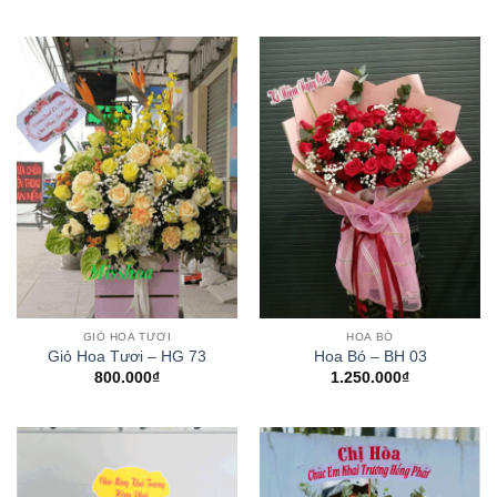
GIỎ HOA TƯƠI
HOA BÓ
Giỏ Hoa Tươi – HG 73
Hoa Bó – BH 03
800.000
₫
1.250.000
₫