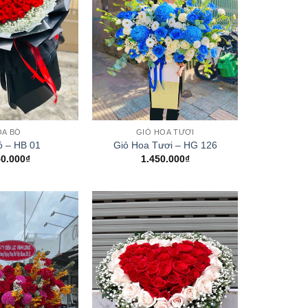
+
OA BÓ
GIỎ HOA TƯƠI
ó – HB 01
Giỏ Hoa Tươi – HG 126
50.000
₫
1.450.000
₫