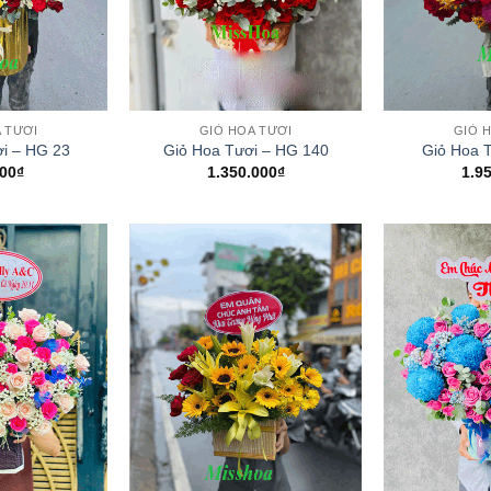
+
+
 TƯƠI
GIỎ HOA TƯƠI
GIỎ 
i – HG 23
Giỏ Hoa Tươi – HG 140
Giỏ Hoa 
00
₫
1.350.000
₫
1.9