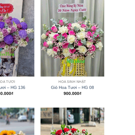
+
HOA TƯƠI
HOA SINH NHẬT
ươi – HG 136
Giỏ Hoa Tươi – HG 08
50.000
₫
900.000
₫