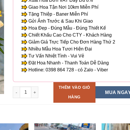
Xuất Hóa Đơn VAT Đầy Đủ 8%
Giao Hoa Tận Nơi 10km Miễn Phí
Tặng Thiệp - Baner Miễn Phí
Gửi Ảnh Trước & Sau Khi Giao
Hoa Đẹp - Đúng Mẫu - Đúng Thiết Kế
Chiết Khấu Cao Cho CTY - Khách Hàng
Giảm Giá Trực Tiếp Cho Đơn Hàng Thứ 2
Nhiều Mẫu Hoa Tươi Hiện Đại
Tư Vấn Nhiệt Tình - Vui Vẻ
Đặt Hoa Nhanh - Thanh Toán Dễ Dàng
Hotline: 0398 864 728 - có Zalo - Viber
THÊM VÀO GIỎ
Giỏ Hoa Tươi - HG 18 số lượng
MUA NGA
HÀNG