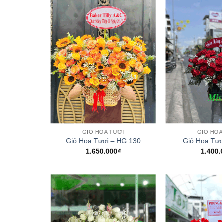
+
+
GIỎ HOA TƯƠI
GIỎ HOA
Giỏ Hoa Tươi – HG 130
Giỏ Hoa Tươ
1.650.000
₫
1.400.