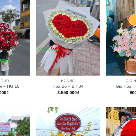
+
+
 TƯƠI
HOA BÓ
GIỎ 
i – HG 15
Hoa Bó – BH 04
Giỏ Hoa T
000
₫
3.550.000
₫
90