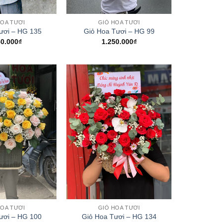
+
HOA TƯƠI
GIỎ HOA TƯƠI
ươi – HG 135
Giỏ Hoa Tươi – HG 99
50.000
₫
1.250.000
₫
+
HOA TƯƠI
GIỎ HOA TƯƠI
ươi – HG 100
Giỏ Hoa Tươi – HG 134