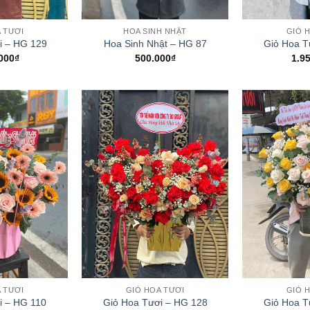
+
+
 TƯƠI
HOA SINH NHẬT
GIỎ 
i – HG 129
Hoa Sinh Nhật – HG 87
Giỏ Hoa T
000
₫
500.000
₫
1.9
+
+
 TƯƠI
GIỎ HOA TƯƠI
GIỎ 
i – HG 110
Giỏ Hoa Tươi – HG 128
Giỏ Hoa T