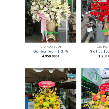
+
+
GIỎ HOA TƯƠI
GIỎ HOA
Giỏ Hoa Tươi – HG 75
Giỏ Hoa Tươ
4.950.000
₫
1.250.