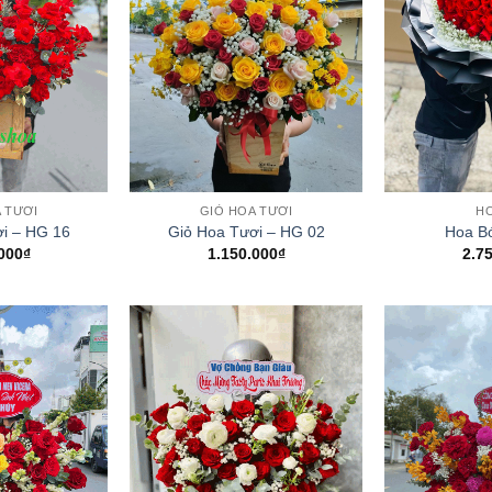
+
+
 TƯƠI
GIỎ HOA TƯƠI
H
i – HG 16
Giỏ Hoa Tươi – HG 02
Hoa B
000
₫
1.150.000
₫
2.7