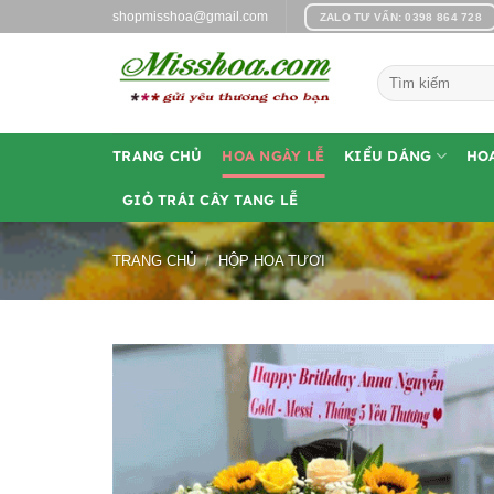
Bỏ
shopmisshoa@gmail.com
ZALO TƯ VẤN: 0398 864 728
qua
nội
Tìm
dung
kiếm:
TRANG CHỦ
HOA NGÀY LỄ
KIỂU DÁNG
HO
GIỎ TRÁI CÂY TANG LỄ
TRANG CHỦ
/
HỘP HOA TƯƠI