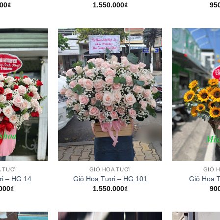
00
₫
1.550.000
₫
95
+
+
 TƯƠI
GIỎ HOA TƯƠI
GIỎ 
i – HG 14
Giỏ Hoa Tươi – HG 101
Giỏ Hoa 
000
₫
1.550.000
₫
90