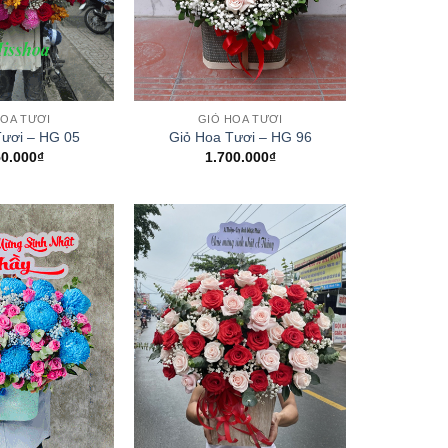
+
HOA TƯƠI
GIỎ HOA TƯƠI
Tươi – HG 05
Giỏ Hoa Tươi – HG 96
50.000
₫
1.700.000
₫