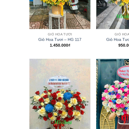
+
+
GIỎ HOA TƯƠI
GIỎ HOA
Giỏ Hoa Tươi – HG 117
Giỏ Hoa Tươ
1.450.000
₫
950.0