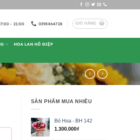
GIỎ HÀNG
7:00 - 21:00
0398864728
NG
HOA LAN HỒ ĐIỆP
SẢN PHẨM MUA NHIỀU
Bó Hoa - BH 142
1.300.000
₫