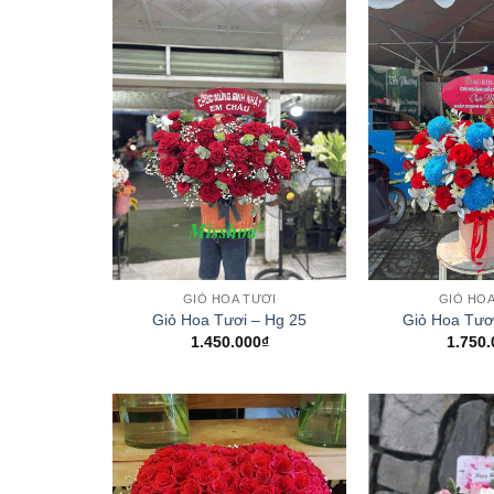
+
+
GIỎ HOA TƯƠI
GIỎ HOA
Giỏ Hoa Tươi – Hg 25
Giỏ Hoa Tươ
1.450.000
₫
1.750.