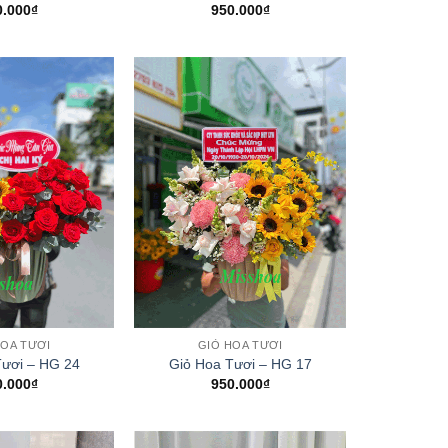
0.000
₫
950.000
₫
+
HOA TƯƠI
GIỎ HOA TƯƠI
Tươi – HG 24
Giỏ Hoa Tươi – HG 17
0.000
₫
950.000
₫