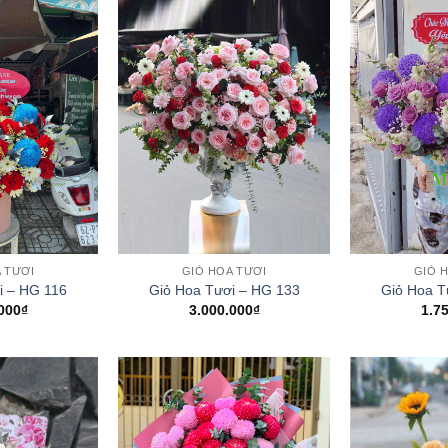
+
+
 TƯƠI
GIỎ HOA TƯƠI
GIỎ 
i – HG 116
Giỏ Hoa Tươi – HG 133
Giỏ Hoa T
000
₫
3.000.000
₫
1.7