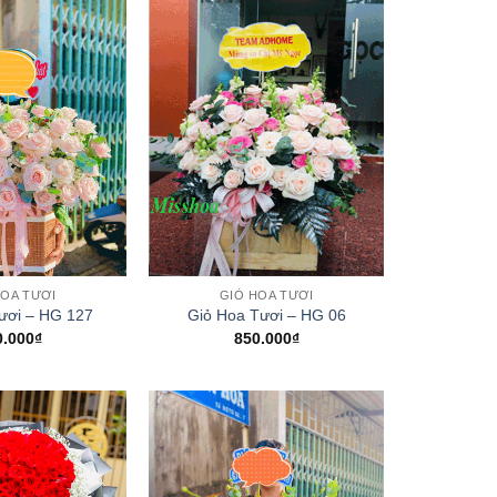
+
HOA TƯƠI
GIỎ HOA TƯƠI
ươi – HG 127
Giỏ Hoa Tươi – HG 06
0.000
₫
850.000
₫