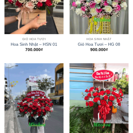
GIỎ HOA TƯƠI
HOA SINH NHẬT
Hoa Sinh Nhật – HSN 01
Giỏ Hoa Tươi – HG 08
700.000
₫
900.000
₫