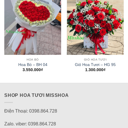
HOA BÓ
GIỎ HOA TƯƠI
Hoa Bó – BH 04
Giỏ Hoa Tươi – HG 95
3.550.000
₫
1.300.000
₫
SHOP HOA TƯƠI MISSHOA
Điện Thoại: 0398.864.728
Zalo. viber: 0398.864.728