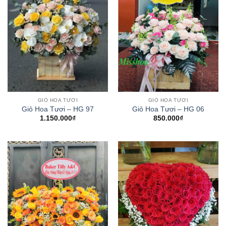
GIỎ HOA TƯƠI
GIỎ HOA TƯƠI
Giỏ Hoa Tươi – HG 97
Giỏ Hoa Tươi – HG 06
1.150.000
₫
850.000
₫