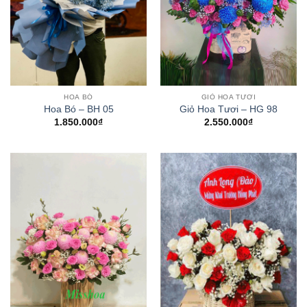
HOA BÓ
GIỎ HOA TƯƠI
Hoa Bó – BH 05
Giỏ Hoa Tươi – HG 98
1.850.000
₫
2.550.000
₫