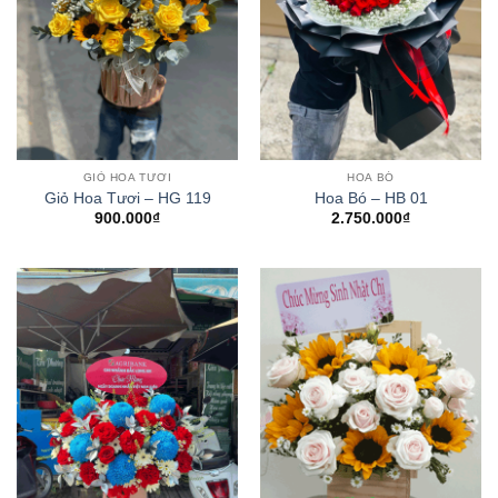
GIỎ HOA TƯƠI
HOA BÓ
Giỏ Hoa Tươi – HG 119
Hoa Bó – HB 01
900.000
₫
2.750.000
₫