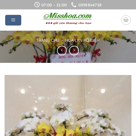
Bỏ
07:00 - 21:00
0398864728
qua
nội
dung
TRANG CHỦ
/
HOA LAN HỒ ĐIỆP