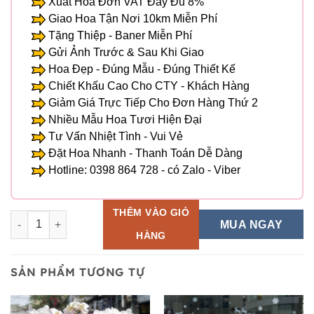
Xuất Hóa Đơn VAT Đầy Đủ 8%
Giao Hoa Tận Nơi 10km Miễn Phí
Tặng Thiệp - Baner Miễn Phí
Gửi Ảnh Trước & Sau Khi Giao
Hoa Đẹp - Đúng Mẫu - Đúng Thiết Kế
Chiết Khấu Cao Cho CTY - Khách Hàng
Giảm Giá Trực Tiếp Cho Đơn Hàng Thứ 2
Nhiều Mẫu Hoa Tươi Hiện Đại
Tư Vấn Nhiệt Tình - Vui Vẻ
Đặt Hoa Nhanh - Thanh Toán Dễ Dàng
Hotline: 0398 864 728 - có Zalo - Viber
THÊM VÀO GIỎ
Lan Hồ Điệp - HD 09 số lượng
MUA NGAY
HÀNG
SẢN PHẨM TƯƠNG TỰ