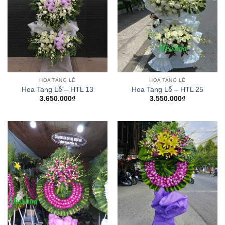
HOA TANG LỄ
HOA TANG LỄ
Hoa Tang Lễ – HTL 13
Hoa Tang Lễ – HTL 25
3.650.000
₫
3.550.000
₫