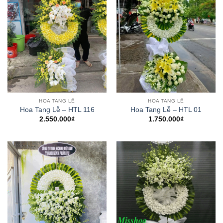
HOA TANG LỄ
HOA TANG LỄ
Hoa Tang Lễ – HTL 116
Hoa Tang Lễ – HTL 01
2.550.000
₫
1.750.000
₫