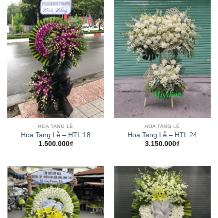
HOA TANG LỄ
HOA TANG LỄ
Hoa Tang Lễ – HTL 18
Hoa Tang Lễ – HTL 24
1.500.000
₫
3.150.000
₫