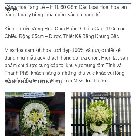
Vòng Hoa Tang Lễ – HTL 60 Gồm Các Loại Hoa: hoa lan
MÔ TẢ
trắng, hoa ly hồng, hoa điểm, vải lụa trang trí.
Kích Thước Vòng Hoa Chia Buồn: Chiều Cao: 190cm x
Chiều Rộng 85cm – Được Thiết Kế Bằng Khung Sắt.
MissHoa cam kết hoa tươi đẹp 100% và được thiết kế
đúng như mẫu quý khách hàng đã lựa chọn. Hiện tại, sản
phẩm chỉ được cung cấp tại khu vực trung tâm Tỉnh và
Thành Phố, khách hàng ở những khu vực khác vui lòng
liên hệ sớm để được Hoa Tươi MissHoa hỗ trợ.
SẢN PHẨM TƯƠNG TỰ