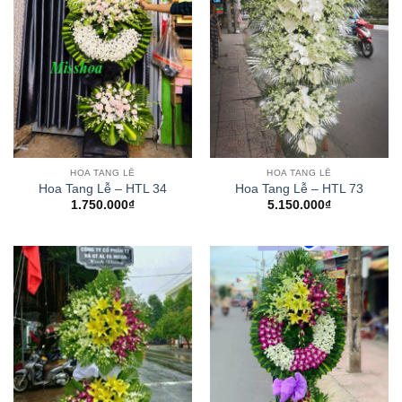
HOA TANG LỄ
HOA TANG LỄ
Hoa Tang Lễ – HTL 34
Hoa Tang Lễ – HTL 73
1.750.000
₫
5.150.000
₫