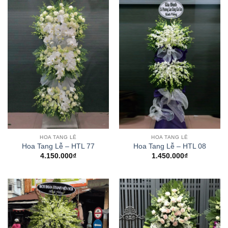
HOA TANG LỄ
HOA TANG LỄ
Hoa Tang Lễ – HTL 77
Hoa Tang Lễ – HTL 08
4.150.000
₫
1.450.000
₫