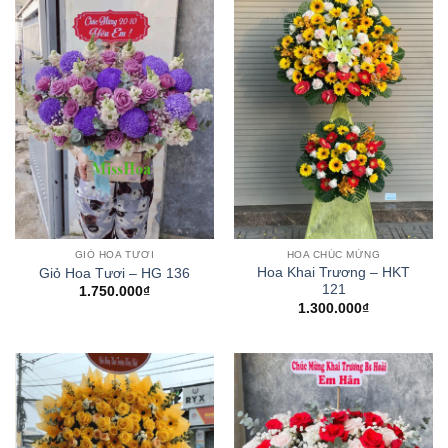
GIỎ HOA TƯƠI
HOA CHÚC MỪNG
Hoa Khai Trương – HKT
Giỏ Hoa Tươi – HG 136
121
1.750.000
₫
1.300.000
₫