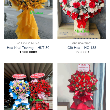
HOA CHÚC MỪNG
GIỎ HOA TƯƠI
Hoa Khai Trương – HKT 30
Giỏ Hoa – HG 138
1.200.000
₫
950.000
₫