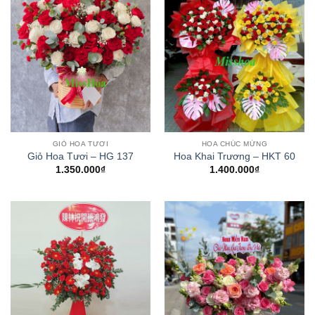
GIỎ HOA TƯƠI
HOA CHÚC MỪNG
Giỏ Hoa Tươi – HG 137
Hoa Khai Trương – HKT 60
1.350.000
₫
1.400.000
₫