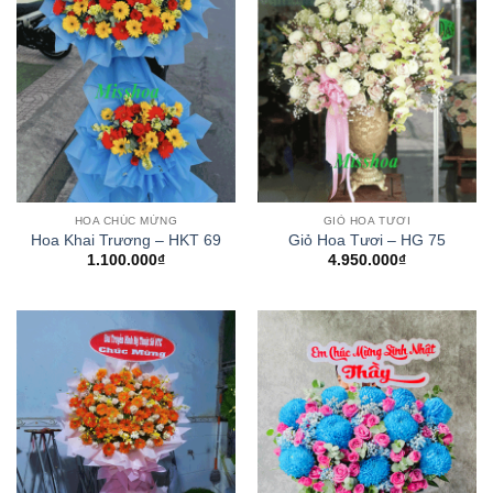
HOA CHÚC MỪNG
GIỎ HOA TƯƠI
Hoa Khai Trương – HKT 69
Giỏ Hoa Tươi – HG 75
1.100.000
₫
4.950.000
₫