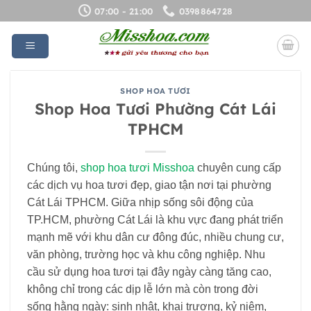
Bỏ
07:00 - 21:00
0398864728
qua
nội
dung
SHOP HOA TƯƠI
Shop Hoa Tươi Phường Cát Lái
TPHCM
Chúng tôi,
shop hoa tươi Misshoa
chuyên cung cấp
các dịch vụ hoa tươi đẹp, giao tận nơi tại phường
Cát Lái TPHCM. Giữa nhịp sống sôi động của
TP.HCM, phường Cát Lái là khu vực đang phát triển
mạnh mẽ với khu dân cư đông đúc, nhiều chung cư,
văn phòng, trường học và khu công nghiệp. Nhu
cầu sử dụng hoa tươi tại đây ngày càng tăng cao,
không chỉ trong các dịp lễ lớn mà còn trong đời
sống hằng ngày: sinh nhật, khai trương, kỷ niệm,