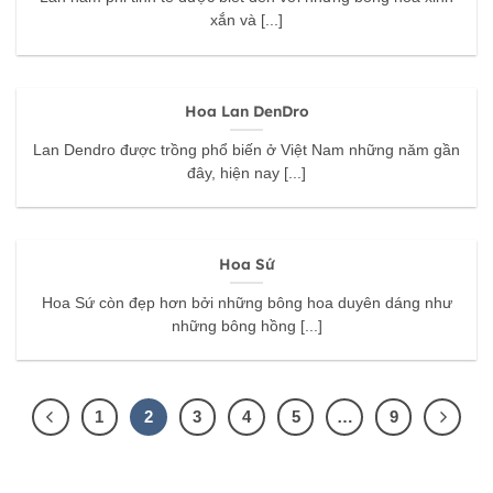
xắn và [...]
Hoa Lan DenDro
Lan Dendro được trồng phổ biến ở Việt Nam những năm gần
đây, hiện nay [...]
Hoa Sứ
Hoa Sứ còn đẹp hơn bởi những bông hoa duyên dáng như
những bông hồng [...]
1
2
3
4
5
…
9