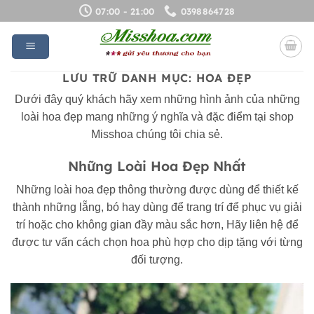
Bỏ
07:00 - 21:00
0398864728
qua
nội
dung
LƯU TRỮ DANH MỤC:
HOA ĐẸP
Dưới đây quý khách hãy xem những hình ảnh của những
loài hoa đẹp mang những ý nghĩa và đặc điểm tại shop
Misshoa chúng tôi chia sẻ.
Những Loài Hoa Đẹp Nhất
Những loài hoa đẹp thông thường được dùng để thiết kế
thành những lẵng, bó hay dùng để trang trí để phục vụ giải
trí hoặc cho không gian đầy màu sắc hơn, Hãy liên hệ để
được tư vấn cách chọn hoa phù hợp cho dịp tặng với từng
đối tượng.