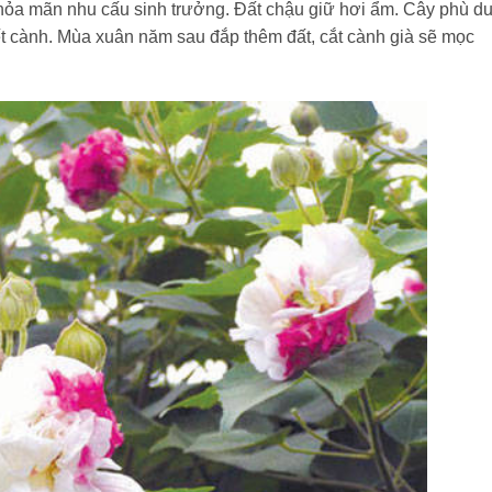
hỏa mãn nhu cấu sinh trưởng. Đất chậu giữ hơi ẩm. Cây phù d
t cành. Mùa xuân năm sau đắp thêm đất, cắt cành già sẽ mọc