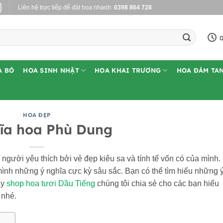
Liên hệ trực tiếp để đặt hoa nhanh:
0398 864 728
0
A BÓ
HOA SINH NHẬT
HOA KHAI TRƯƠNG
HOA ĐÁM TA
HOA ĐẸP
ĩa hoa Phù Dung
gười yêu thích bởi vẻ đẹp kiêu sa và tính tế vốn có của mình.
mình những ý nghĩa cực kỳ sâu sắc. Bạn có thể tìm hiểu những 
ày
shop hoa tươi Dầu Tiếng
chúng tôi chia sẻ cho các bạn hiểu
 nhé.