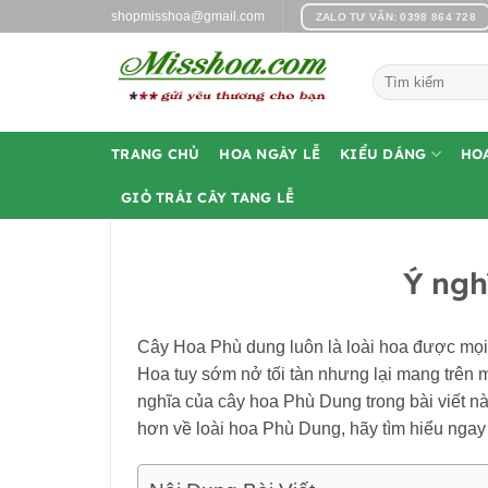
Bỏ
shopmisshoa@gmail.com
ZALO TƯ VẤN: 0398 864 728
qua
nội
Tìm
dung
kiếm:
TRANG CHỦ
HOA NGÀY LỄ
KIỂU DÁNG
HO
GIỎ TRÁI CÂY TANG LỄ
Ý ngh
Cây Hoa Phù dung luôn là loài hoa được mọi n
Hoa tuy sớm nở tối tàn nhưng lại mang trên 
nghĩa của cây hoa Phù Dung trong bài viết n
hơn về loài hoa Phù Dung, hãy tìm hiểu ngay