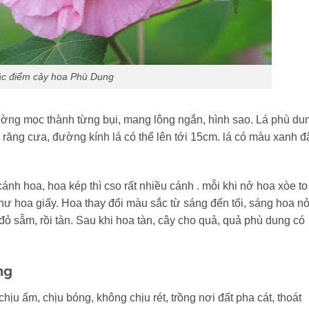
c điểm cây hoa Phù Dung
ường mọc thành từng bụi, mang lông ngắn, hình sao. Lá phù du
có răng cưa, đường kính lá có thể lên tới 15cm. lá có màu xanh 
nh hoa, hoa kép thì cso rất nhiều cánh . mỗi khi nở hoa xòe to
hư hoa giấy. Hoa thay đổi màu sắc từ sáng đến tối, sáng hoa n
đỏ sẫm, rồi tàn. Sau khi hoa tàn, cây cho quả, quả phù dung có
ng
hịu ẩm, chịu bóng, không chịu rét, trồng nơi đất pha cát, thoát