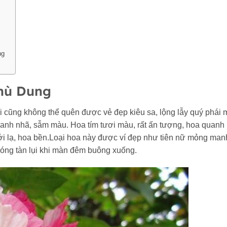
ng
hù Dung
 cũng không thể quên được vẻ đẹp kiêu sa, lộng lẫy quý phái 
thanh nhã, sẫm màu. Hoa tím tươi màu, rất ấn tượng, hoa quanh
ới lạ, hoa bền.Loại hoa này được ví đẹp như tiên nữ mỏng man
ng tàn lụi khi màn đêm buông xuống.