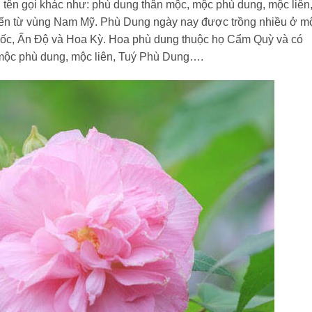
tên gọi khác như: phù dung thân mộc, mộc phù dung, mộc liên
 từ vùng Nam Mỹ. Phù Dung ngày nay được trồng nhiều ở m
Quốc, Ấn Độ và Hoa Kỳ. Hoa phù dung thuộc họ Cẩm Quỳ và có
 mộc phù dung, mộc liên, Tuý Phù Dung….