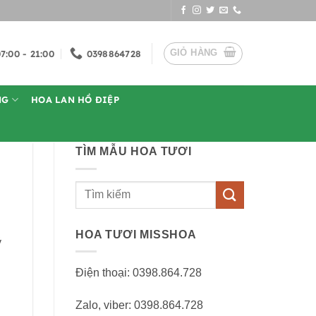
GIỎ HÀNG
7:00 - 21:00
0398864728
NG
HOA LAN HỒ ĐIỆP
TÌM MẪU HOA TƯƠI
Tìm
kiếm:
HOA TƯƠI MISSHOA
ý
Điện thoại: 0398.864.728
Zalo, viber: 0398.864.728