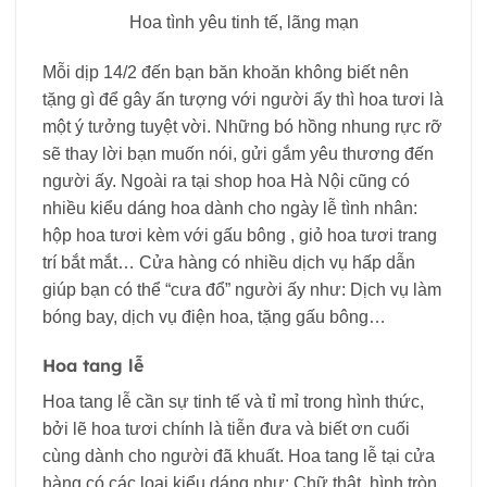
Hoa tình yêu tinh tế, lãng mạn
Mỗi dịp 14/2 đến bạn băn khoăn không biết nên
tặng gì để gây ấn tượng với người ấy thì hoa tươi là
một ý tưởng tuyệt vời. Những bó hồng nhung rực rỡ
sẽ thay lời bạn muốn nói, gửi gắm yêu thương đến
người ấy. Ngoài ra tại shop hoa Hà Nội cũng có
nhiều kiểu dáng hoa dành cho ngày lễ tình nhân:
hộp hoa tươi kèm với gấu bông , giỏ hoa tươi trang
trí bắt mắt… Cửa hàng có nhiều dịch vụ hấp dẫn
giúp bạn có thể “cưa đổ” người ấy như: Dịch vụ làm
bóng bay, dịch vụ điện hoa, tặng gấu bông…
Hoa tang lễ
Hoa tang lễ cần sự tinh tế và tỉ mỉ trong hình thức,
bởi lẽ hoa tươi chính là tiễn đưa và biết ơn cuối
cùng dành cho người đã khuất. Hoa tang lễ tại cửa
hàng có các loại kiểu dáng như: Chữ thật, hình tròn,