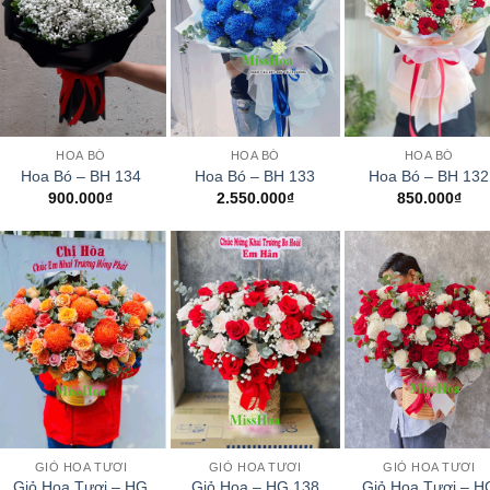
+
+
+
HOA BÓ
HOA BÓ
HOA BÓ
Hoa Bó – BH 134
Hoa Bó – BH 133
Hoa Bó – BH 132
900.000
₫
2.550.000
₫
850.000
₫
+
+
+
GIỎ HOA TƯƠI
GIỎ HOA TƯƠI
GIỎ HOA TƯƠI
Giỏ Hoa Tươi – HG
Giỏ Hoa Tươi – H
Giỏ Hoa – HG 138