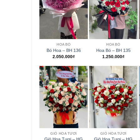
+
+
HOA BÓ
HOA BÓ
Bó Hoa – BH 136
Hoa Bó – BH 135
2.050.000
₫
1.250.000
₫
+
+
GIỎ HOA TƯƠI
GIỎ HOA TƯƠI
Giỏ Hoa Tươi – HG
Giỏ Hoa Tươi – HG