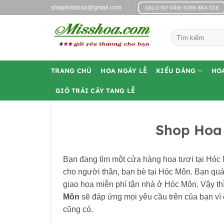
Bỏ
shopmisshoa@gmail.com
ZALO TƯ VẤN: 0398 864 728
qua
nội
Tìm
dung
kiếm:
TRANG CHỦ
HOA NGÀY LỄ
KIỂU DÁNG
HO
GIỎ TRÁI CÂY TANG LỄ
Shop Hoa
Bạn đang tìm một cửa hàng hoa tươi tại Hóc 
cho người thân, bạn bè tại Hóc Môn. Bạn quá
giao hoa miễn phí tận nhà ở Hóc Môn. Vậy thì
Môn
sẽ đáp ứng mọi yêu cầu trên của bạn vì
cũng có.