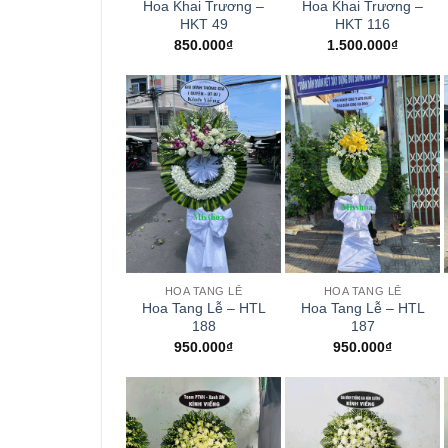
Hoa Khai Trương –
Hoa Khai Trương –
HKT 49
HKT 116
850.000
₫
1.500.000
₫
+
+
HOA TANG LỄ
HOA TANG LỄ
Hoa Tang Lễ – HTL
Hoa Tang Lễ – HTL
188
187
950.000
₫
950.000
₫