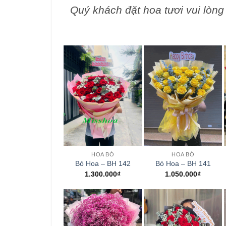
Quý khách đặt hoa tươi vui lòng 
+
+
HOA BÓ
HOA BÓ
Bó Hoa – BH 142
Bó Hoa – BH 141
1.300.000
₫
1.050.000
₫