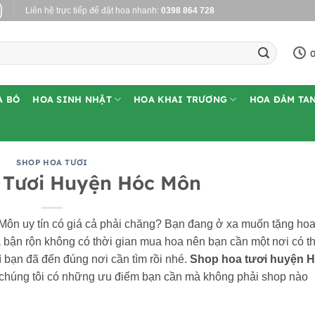
Liên hệ trực tiếp để đặt hoa nhanh:
0398 864 728
0
A BÓ
HOA SINH NHẬT
HOA KHAI TRƯƠNG
HOA ĐÁM TA
SHOP HOA TƯƠI
 Tươi Huyện Hóc Môn
Môn uy tín có giá cả phải chăng? Bạn đang ở xa muốn tặng ho
 bận rộn không có thời gian mua hoa nên bạn cần một nơi có t
 bạn đã đến đúng nơi cần tìm rồi nhé.
Shop hoa tươi huyện 
 chúng tôi có những ưu điểm bạn cần mà không phải shop nào