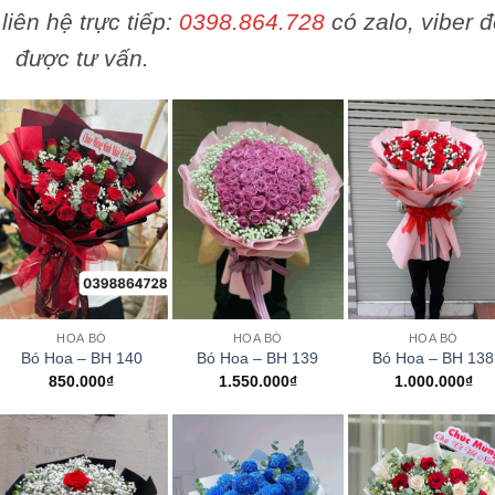
liên hệ trực tiếp:
0398.864.728
có zalo, viber đ
được tư vấn.
+
+
+
HOA BÓ
HOA BÓ
HOA BÓ
Bó Hoa – BH 140
Bó Hoa – BH 139
Bó Hoa – BH 138
850.000
₫
1.550.000
₫
1.000.000
₫