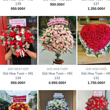
139
137
950.000
₫
950.000
₫
1.350.000
₫
+
+
+
GIỎ HOA TƯƠI
GIỎ HOA TƯƠI
GIỎ HOA TƯƠI
Giỏ Hoa Tươi – HG
Giỏ Hoa Tươi – HG
Giỏ Hoa Tươi – H
134
132
131
950.000
₫
4.950.000
₫
1.750.000
₫