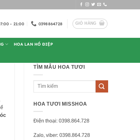
GIỎ HÀNG
7:00 - 21:00
0398864728
NG
HOA LAN HỒ ĐIỆP
TÌM MẪU HOA TƯƠI
Tìm
kiếm:
a
HOA TƯƠI MISSHOA
hể
Hóc
Điện thoại: 0398.864.728
Zalo, viber: 0398.864.728