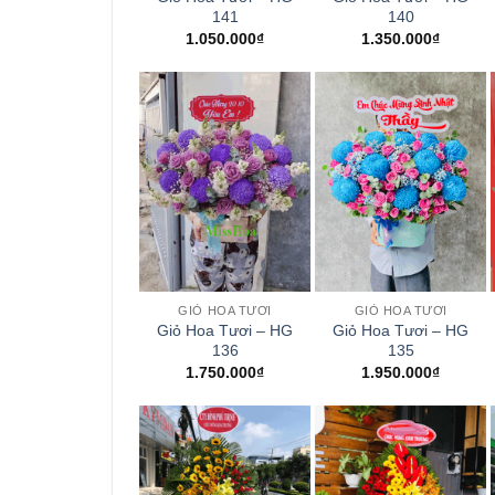
141
140
1.050.000
₫
1.350.000
₫
+
+
GIỎ HOA TƯƠI
GIỎ HOA TƯƠI
Giỏ Hoa Tươi – HG
Giỏ Hoa Tươi – HG
136
135
1.750.000
₫
1.950.000
₫