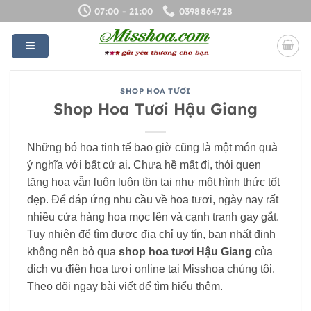
Bỏ
07:00 - 21:00
0398864728
qua
nội
dung
SHOP HOA TƯƠI
Shop Hoa Tươi Hậu Giang
Những bó hoa tinh tế bao giờ cũng là một món quà
ý nghĩa với bất cứ ai. Chưa hề mất đi, thói quen
tặng hoa vẫn luôn luôn tồn tại như một hình thức tốt
đẹp. Để đáp ứng nhu cầu về hoa tươi, ngày nay rất
nhiều cửa hàng hoa mọc lên và cạnh tranh gay gắt.
Tuy nhiên để tìm được địa chỉ uy tín, bạn nhất định
không nên bỏ qua
shop hoa tươi Hậu Giang
của
dịch vụ điện hoa tươi online tại Misshoa chúng tôi.
Theo dõi ngay bài viết để tìm hiểu thêm.