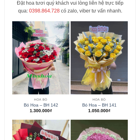
Đặt hoa tươi quý khách vui lòng liên hệ trực tiếp
qua:
0398.864.728
có zalo, viber tư vấn nhanh.
HOA BÓ
HOA BÓ
Bó Hoa – BH 142
Bó Hoa – BH 141
1.300.000
₫
1.050.000
₫