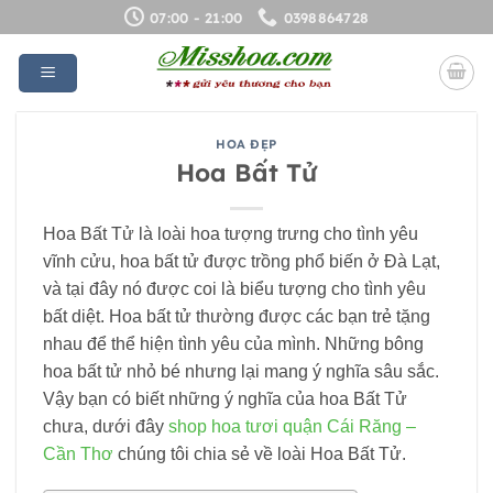
Bỏ
07:00 - 21:00
0398864728
qua
nội
dung
HOA ĐẸP
Hoa Bất Tử
Hoa Bất Tử là loài hoa tượng trưng cho tình yêu
vĩnh cửu, hoa bất tử được trồng phổ biến ở Đà Lạt,
và tại đây nó được coi là biểu tượng cho tình yêu
bất diệt. Hoa bất tử thường được các bạn trẻ tặng
nhau để thể hiện tình yêu của mình. Những bông
hoa bất tử nhỏ bé nhưng lại mang ý nghĩa sâu sắc.
Vậy bạn có biết những ý nghĩa của hoa Bất Tử
chưa, dưới đây
shop hoa tươi quận Cái Răng –
Cần Thơ
chúng tôi chia sẻ về loài Hoa Bất Tử.