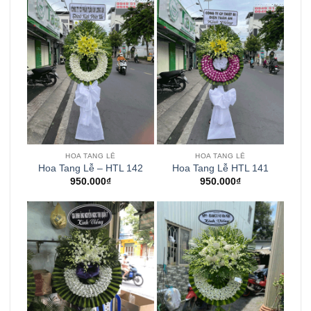
HOA TANG LỄ
HOA TANG LỄ
Hoa Tang Lễ – HTL 142
Hoa Tang Lễ HTL 141
950.000
₫
950.000
₫