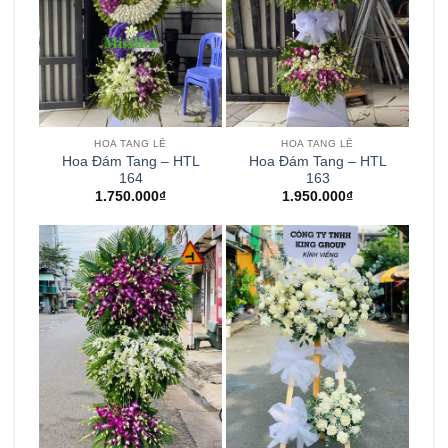
HOA TANG LỄ
HOA TANG LỄ
Hoa Đám Tang – HTL
Hoa Đám Tang – HTL
164
163
1.750.000
₫
1.950.000
₫