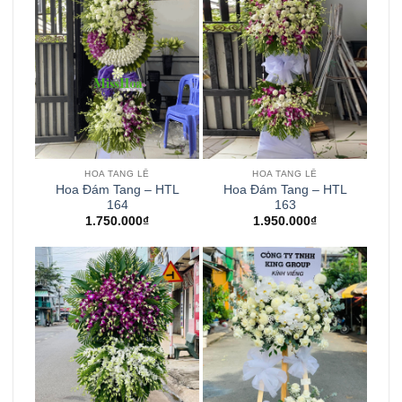
HOA TANG LỄ
HOA TANG LỄ
Hoa Đám Tang – HTL
Hoa Đám Tang – HTL
164
163
1.750.000
₫
1.950.000
₫