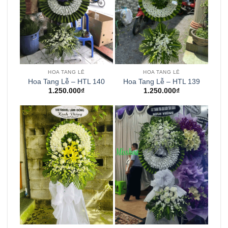
HOA TANG LỄ
HOA TANG LỄ
Hoa Tang Lễ – HTL 140
Hoa Tang Lễ – HTL 139
1.250.000
₫
1.250.000
₫