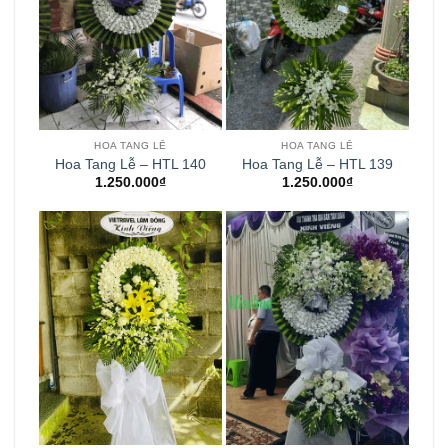
HOA TANG LỄ
HOA TANG LỄ
Hoa Tang Lễ – HTL 140
Hoa Tang Lễ – HTL 139
1.250.000
₫
1.250.000
₫