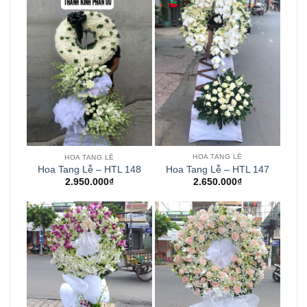
HOA TANG LỄ
HOA TANG LỄ
Hoa Tang Lễ – HTL 147
Hoa Tang Lễ – HTL 148
2.650.000
₫
2.950.000
₫