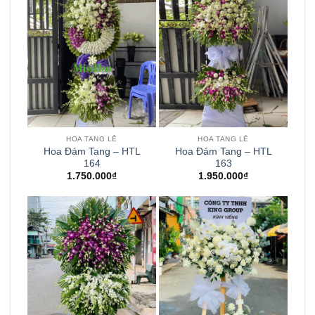
HOA TANG LỄ
HOA TANG LỄ
Hoa Đám Tang – HTL
Hoa Đám Tang – HTL
164
163
1.750.000
₫
1.950.000
₫