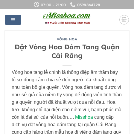
Bỏ
07:00 - 21:00
0398864728
qua
nội
dung
VÒNG HOA
Đặt Vòng Hoa Đám Tang Quận
Cái Răng
Vòng hoa tang lễ chính là thông điệp âm thầm bày
tỏ sự đồng cảm chia sẻ đến người đã khuất cũng
như toàn bộ gia quyến. Vòng hoa đám tang được ví
như sứ giả của niềm hy vọng để động viên tinh thần
gia quyến người đã khuất vượt qua nỗi đau. Hoa
tươi không chỉ đại diện cho niềm vui, hạnh phúc mà
còn là đại sứ của nỗi buồn….
Misshoa
cung cấp
dịch vụ đặt vòng hoa đám tang tại quận Cái Răng
cung cấp hàng trăm mẫu hoa đi viếng đám tang quý