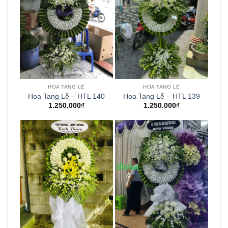
HOA TANG LỄ
HOA TANG LỄ
Hoa Tang Lễ – HTL 140
Hoa Tang Lễ – HTL 139
1.250.000
₫
1.250.000
₫