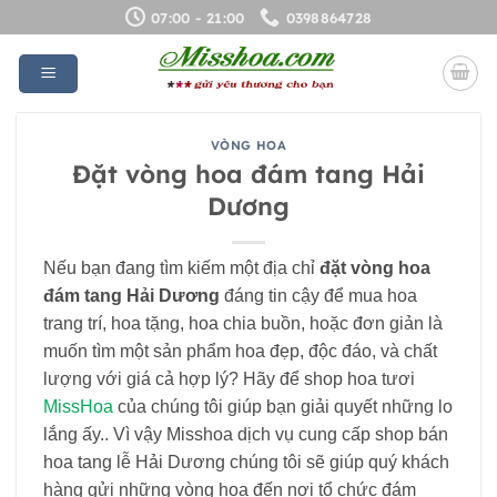
Bỏ
07:00 - 21:00
0398864728
qua
nội
dung
VÒNG HOA
Đặt vòng hoa đám tang Hải
Dương
Nếu bạn đang tìm kiếm một địa chỉ
đặt vòng
hoa
đám tang Hải Dương
đáng tin cậy để mua hoa
trang trí, hoa tặng, hoa chia buồn, hoặc đơn giản là
muốn tìm một sản phẩm hoa đẹp, độc đáo, và chất
lượng với giá cả hợp lý? Hãy để shop hoa tươi
MissHoa
của chúng tôi giúp bạn giải quyết những lo
lắng ấy.. Vì vậy Misshoa dịch vụ cung cấp shop bán
hoa tang lễ Hải Dương chúng tôi sẽ giúp quý khách
hàng gửi những vòng hoa đến nơi tổ chức đám