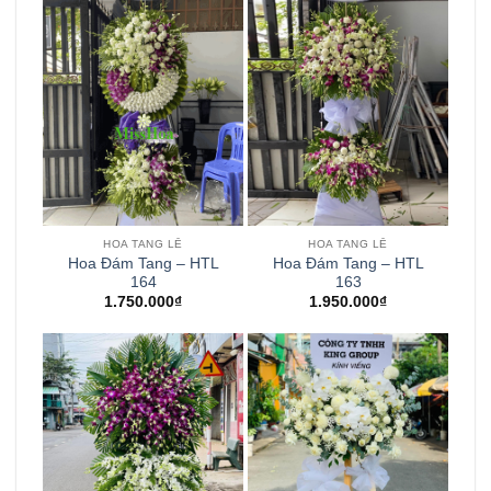
HOA TANG LỄ
HOA TANG LỄ
Hoa Đám Tang – HTL
Hoa Đám Tang – HTL
164
163
1.750.000
₫
1.950.000
₫