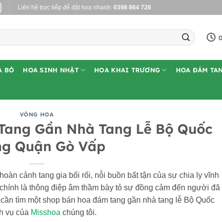
Liên hệ trực tiếp để đặt hoa nhanh:
0398 864 728
0
A BÓ
HOA SINH NHẬT
HOA KHAI TRƯƠNG
HOA ĐÁM TA
VÒNG HOA
Tang Gần Nhà Tang Lễ Bộ Quốc
ng Quận Gò Vấp
hoàn cảnh tang gia bối rối, nỗi buồn bất tận của sự chia ly vĩnh
ễ chính là thông điệp âm thầm bày tỏ sự đồng cảm đến người đã
 cần tìm một shop bán hoa đám tang gần nhà tang lễ Bộ Quốc
h vụ của
Misshoa
chúng tôi.