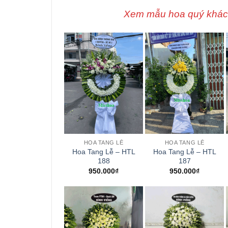
Xem mẫu hoa quý khách 
+
+
HOA TANG LỄ
HOA TANG LỄ
Hoa Tang Lễ – HTL
Hoa Tang Lễ – HTL
188
187
950.000
₫
950.000
₫