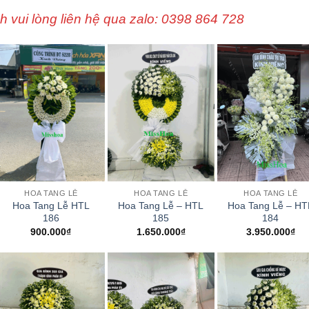
vui lòng liên hệ qua zalo: 0398 864 728
+
+
+
HOA TANG LỄ
HOA TANG LỄ
HOA TANG LỄ
Hoa Tang Lễ HTL
Hoa Tang Lễ – HTL
Hoa Tang Lễ – HT
186
185
184
900.000
₫
1.650.000
₫
3.950.000
₫