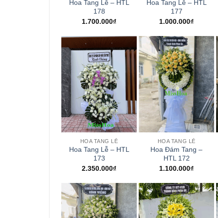
Hoa Tang Lễ – HTL
Hoa Tang Lễ – HTL
178
177
1.700.000
₫
1.000.000
₫
+
+
HOA TANG LỄ
HOA TANG LỄ
Hoa Tang Lễ – HTL
Hoa Đám Tang –
173
HTL 172
2.350.000
₫
1.100.000
₫