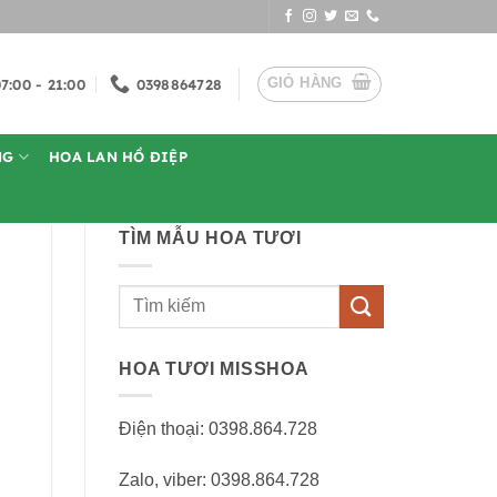
GIỎ HÀNG
7:00 - 21:00
0398864728
NG
HOA LAN HỒ ĐIỆP
TÌM MẪU HOA TƯƠI
Tìm
kiếm:
HOA TƯƠI MISSHOA
Điện thoại: 0398.864.728
Zalo, viber: 0398.864.728