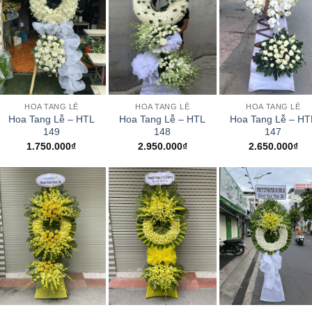
+
+
+
HOA TANG LỄ
HOA TANG LỄ
HOA TANG LỄ
Hoa Tang Lễ – HTL
Hoa Tang Lễ – HT
Hoa Tang Lễ – HTL
149
147
148
1.750.000
₫
2.650.000
₫
2.950.000
₫
+
+
+