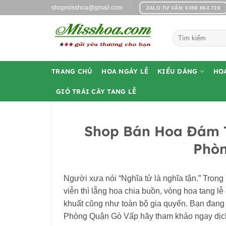
Bỏ
shopmisshoa@gmail.com
ZALO TƯ VẤN: 0398 864 728
qua
nội
Tìm
dung
kiếm:
TRANG CHỦ
HOA NGÀY LỄ
KIỂU DÁNG
HO
GIỎ TRÁI CÂY TANG LỄ
Shop Bán Hoa Đám 
Phò
Người xưa nói “Nghĩa tử là nghĩa tận.” Trong 
viễn thì lẵng hoa chia buồn, vòng hoa tang l
khuất cũng như toàn bộ gia quyến. Bạn đang
Phòng Quận Gò Vấp hãy tham khảo ngay dịc