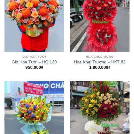
GIỎ HOA TƯƠI
HOA CHÚC MỪNG
Giỏ Hoa Tươi – HG 139
Hoa Khai Trương – HKT 82
950.000
₫
1.800.000
₫