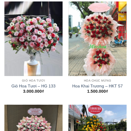
GIỎ HOA TƯƠI
HOA CHÚC MỪNG
Giỏ Hoa Tươi – HG 133
Hoa Khai Trương – HKT 57
3.000.000
₫
1.500.000
₫