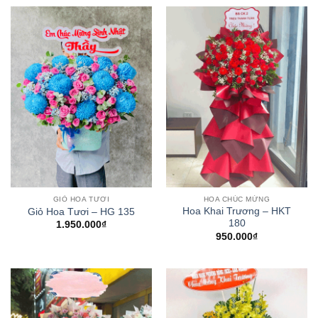
GIỎ HOA TƯƠI
HOA CHÚC MỪNG
Hoa Khai Trương – HKT
Giỏ Hoa Tươi – HG 135
180
1.950.000
₫
950.000
₫