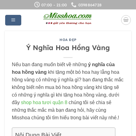
Bỏ
07:00 - 21:00
0398864728
qua
nội
dung
HOA ĐẸP
Ý Nghĩa Hoa Hồng Vàng
Nếu bạn đang muốn biết về những
ý nghĩa của
hoa hồng vàng
khi tặng một bó hoa hay lẵng hoa
hồng vàng có những ý nghĩa gì? bạn đang thắc mắc
không biết nên mua bó hoa hồng vàng khi tặng sẽ
có những ý nghĩa gì khi tặng hoa hồng vàng, dưới
đây
shop hoa tươi quận 8
chúng tôi sẻ chia sẻ
những thắc mắc mà bạn đang hỏi, hãy cùng
Misshoa chúng tôi tìm hiểu trong bài viết này nhé.!
Nội Dung Bài Viết