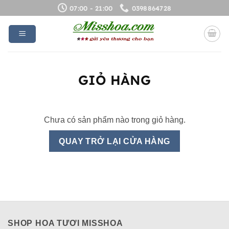
Bỏ
07:00 - 21:00
0398864728
qua
nội
dung
GIỎ HÀNG
Chưa có sản phẩm nào trong giỏ hàng.
QUAY TRỞ LẠI CỬA HÀNG
SHOP HOA TƯƠI MISSHOA